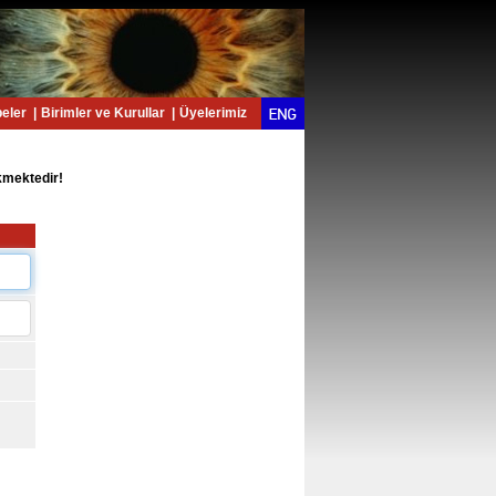
eler
|
Birimler ve Kurullar
|
Üyelerimiz
kmektedir!