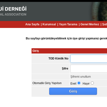
Ana Sayfa
|
Kurumsal
|
Yayın Tarama
|
Genel Merkez
|
Şub
Bu sayfayı görüntüleyebilmek için üye girişi yapmanız gere
Giriş
TOD Kimlik No
Şifre
Şifremi unuttum
Otomatik Giriş Yapılsın
Evet
Hayır