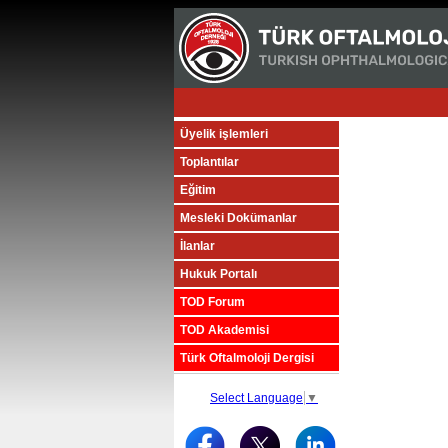
Üyelik işlemleri
Toplantılar
Eğitim
Mesleki Dokümanlar
İlanlar
Hukuk Portalı
TOD Forum
TOD Akademisi
Türk Oftalmoloji Dergisi
Select Language
▼