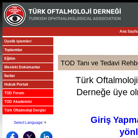
Ana Sayfa
Üyelik işlemleri
Toplantılar
Eğitim
TOD Tanı ve Tedavi Rehbe
Mesleki Dokümanlar
İlanlar
Türk Oftalmoloji
Hukuk Portalı
Derneğe üye olm
TOD Forum
TOD Akademisi
Türk Oftalmoloji Dergisi
Giriş Yapm
Select Language
▼
yönl